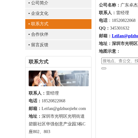
▪ 公司简介
公司名称：
广东卓杰
联系人：
雷经理
▪ 企业文化
电话
：18520822068
▪ 联系方式
QQ：
345301632
▪ 合作伙伴
邮箱：
Leifan@gdzhu
地址：
深圳市光明区
▪ 留言反馈
地图示意：
联系方式
联系人：
雷经理
电话：
18520822068
邮箱：
Leifan@gdzhuojiehr.com
地址：
深圳市光明区光明街道
碧眼社区华强创意产业园3栋C
座802、803