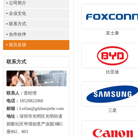
▪ 公司简介
▪ 企业文化
▪ 联系方式
富士康
▪ 合作伙伴
▪ 留言反馈
联系方式
比亚迪
联系人：
雷经理
电话：
18520822068
邮箱：
Leifan@gdzhuojiehr.com
三星
地址：
深圳市光明区光明街道
碧眼社区华强创意产业园3栋C
座802、803