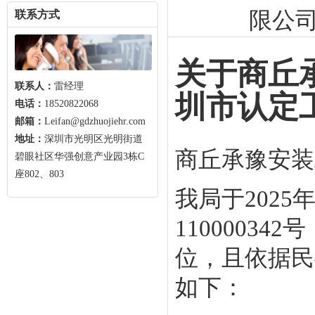
限公
联系方式
关于商丘
联系人：
雷经理
圳市认定
电话：
18520822068
邮箱：
Leifan@gdzhuojiehr.com
地址：
深圳市光明区光明街道
商丘承豫安装
碧眼社区华强创意产业园3栋C
座802、803
我局于2025
1100003
位，且依据民
如下：