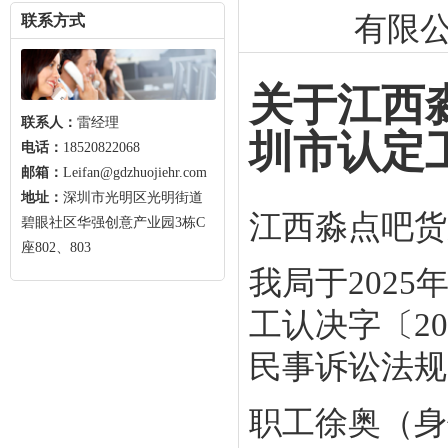
有限
联系方式
关于江西
联系人：
雷经理
圳市认定
电话：
18520822068
邮箱：
Leifan@gdzhuojiehr.com
地址：
深圳市光明区光明街道
江西淼点吧货
碧眼社区华强创意产业园3栋C
座802、803
我局于202
工认决字〔20
民事诉讼法规
职工徐奥（身份证