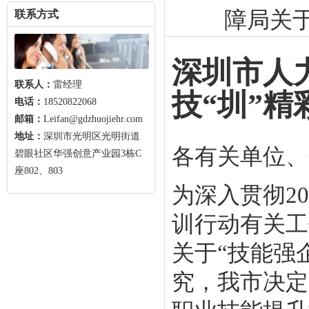
障局关于
联系方式
深圳市人
联系人：
雷经理
技“圳”精
电话：
18520822068
邮箱：
Leifan@gdzhuojiehr.com
地址：
深圳市光明区光明街道
各有关单位、
碧眼社区华强创意产业园3栋C
座802、803
为深入贯彻2
训行动有关工
关于“技能强
究，我市决定