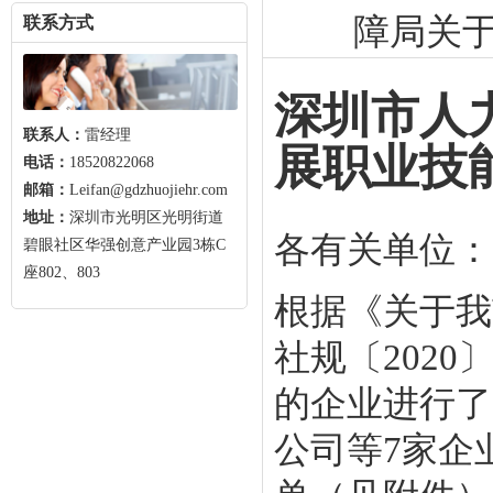
障局关
联系方式
深圳市人
联系人：
雷经理
展职业技
电话：
18520822068
邮箱：
Leifan@gdzhuojiehr.com
地址：
深圳市光明区光明街道
各有关单位：
碧眼社区华强创意产业园3栋C
座802、803
根据《关于我
社规〔202
的企业进行了
公司等7家企