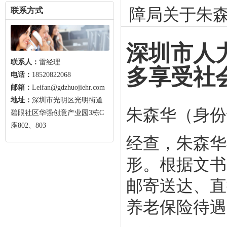
障局关于朱
联系方式
深圳市人
联系人：
雷经理
多享受社
电话：
18520822068
邮箱：
Leifan@gdzhuojiehr.com
地址：
深圳市光明区光明街道
朱森华（身份证号
碧眼社区华强创意产业园3栋C
座802、803
经查，朱森华
形。根据文书
邮寄送达、直
养老保险待遇