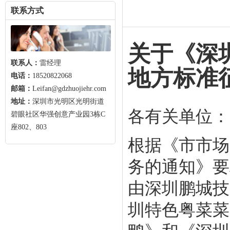
联系方式
关于《深
联系人：
雷经理
地方标准
电话：
18520822068
邮箱：
Leifan@gdzhuojiehr.com
地址：
深圳市光明区光明街道
各有关单位：
碧眼社区华强创意产业园3栋C
座802、803
根据《市市场
务的通知》要
由深圳鹏城技
圳特色粤菜菜