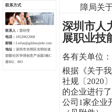
障局关
联系方式
深圳市人
联系人：
雷经理
展职业技
电话：
18520822068
邮箱：
Leifan@gdzhuojiehr.com
地址：
深圳市光明区光明街道
各有关单位：
碧眼社区华强创意产业园3栋C
座802、803
根据《关于我
社规〔202
的企业进行了
公司1家企业