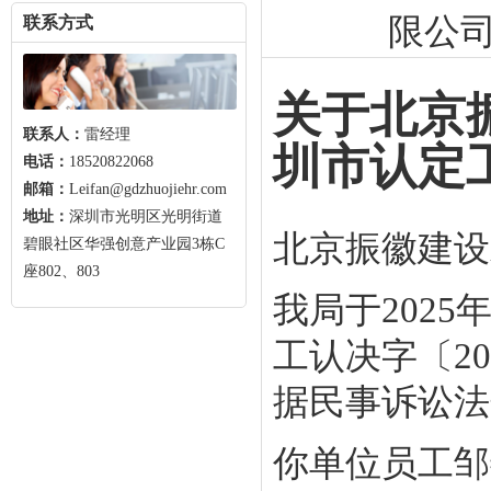
限公
联系方式
关于北京
联系人：
雷经理
圳市认定
电话：
18520822068
邮箱：
Leifan@gdzhuojiehr.com
地址：
深圳市光明区光明街道
北京振徽建设
碧眼社区华强创意产业园3栋C
座802、803
我局于202
工认决字〔20
据民事诉讼法
你单位员工邹善英