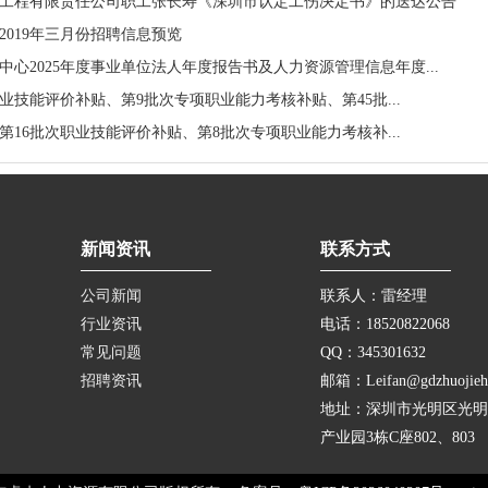
工程有限责任公司职工张长寿《深圳市认定工伤决定书》的送达公告
2019年三月份招聘信息预览
心2025年度事业单位法人年度报告书及人力资源管理信息年度...
次职业技能评价补贴、第9批次专项职业能力考核补贴、第45批...
次、第16批次职业技能评价补贴、第8批次专项职业能力考核补...
新闻资讯
联系方式
公司新闻
联系人：雷经理
行业资讯
电话：18520822068
常见问题
QQ：345301632
招聘资讯
邮箱：Leifan@gdzhuojieh
地址：深圳市光明区光明
产业园3栋C座802、803