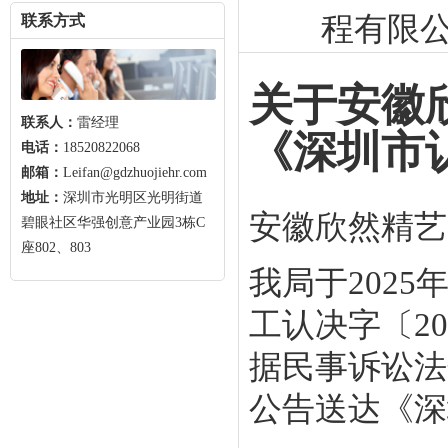
程有限
联系方式
关于安徽
联系人：
雷经理
《深圳市
电话：
18520822068
邮箱：
Leifan@gdzhuojiehr.com
地址：
深圳市光明区光明街道
安徽欣然精艺
碧眼社区华强创意产业园3栋C
座802、803
我局于202
工认决字〔20
据民事诉讼法
公告送达《深