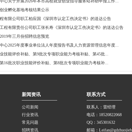
心关于开展2026年本市高校就业创业指导服务站补助申报工作...
市级创业孵化基地考核结果公示
程有限公司职工柏应国《深圳市认定工伤决定书》的送达公告
工程有限责任公司职工张长寿《深圳市认定工伤决定书》的送达公告
2019年三月份招聘信息预览
心2025年度事业单位法人年度报告书及人力资源管理信息年度...
次职业技能评价补贴、第9批次专项职业能力考核补贴、第45批...
次、第16批次职业技能评价补贴、第8批次专项职业能力考核补...
新闻资讯
联系方式
公司新闻
联系人：雷经理
行业资讯
电话：18520822068
常见问题
QQ：345301632
招聘资讯
邮箱：Leifan@gdzhuojieh