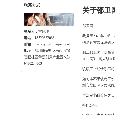
联系方式
关于邵卫
邵卫国：
联系人：
雷经理
我局于2025年10
电话：
18520822068
他送达方式无法送达
邮箱：
Leifan@gdzhuojiehr.com
地址：
深圳市光明区光明街道
职工邵卫国（身份证号
碧眼社区华强创意产业园3栋C
血压病3、高尿酸血
座802、803
该职工上述情形不符
如对本不予认定工伤
圳市盐田区人民法院
本决定书自公告之日
特此公告。