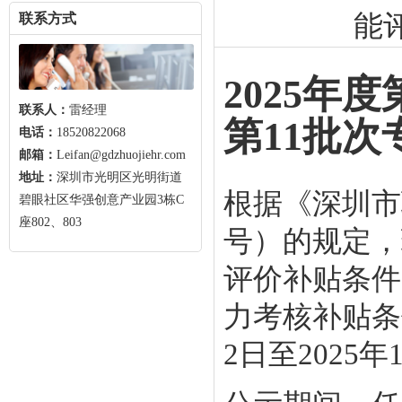
能
联系方式
2025年
联系人：
雷经理
第11批次
电话：
18520822068
邮箱：
Leifan@gdzhuojiehr.com
地址：
深圳市光明区光明街道
根据《深圳市
碧眼社区华强创意产业园3栋C
座802、803
号）的规定，
评价补贴条件
力考核补贴条
2日至2025年