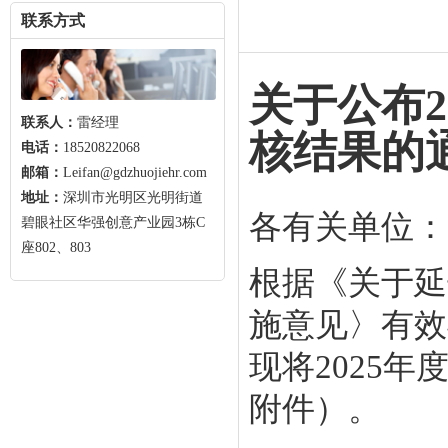
联系方式
关于公布
联系人：
雷经理
核结果的
电话：
18520822068
邮箱：
Leifan@gdzhuojiehr.com
地址：
深圳市光明区光明街道
各有关单位：
碧眼社区华强创意产业园3栋C
座802、803
根据《关于延
施意见〉有效
现将2025
附件）。