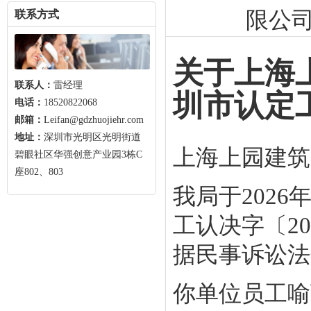
限公
联系方式
关于上海
联系人：
雷经理
圳市认定
电话：
18520822068
邮箱：
Leifan@gdzhuojiehr.com
地址：
深圳市光明区光明街道
上海上园建筑
碧眼社区华强创意产业园3栋C
座802、803
我局于202
工认决字〔20
据民事诉讼法
你单位员工喻万辉