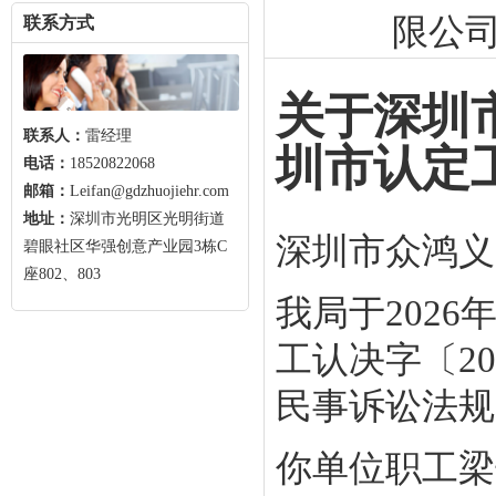
限公
联系方式
关于深圳
联系人：
雷经理
圳市认定
电话：
18520822068
邮箱：
Leifan@gdzhuojiehr.com
地址：
深圳市光明区光明街道
深圳市众鸿义
碧眼社区华强创意产业园3栋C
座802、803
我局于202
工认决字〔20
民事诉讼法规
你单位职工梁子轩