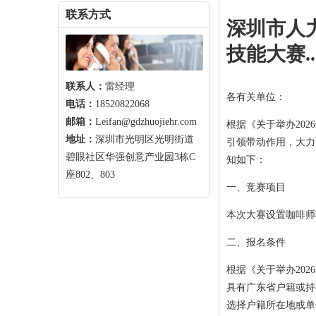
联系方式
深圳市人
技能大赛..
联系人：
雷经理
各有关单位：
电话：
18520822068
邮箱：
Leifan@gdzhuojiehr.com
根据《关于举办20
地址：
深圳市光明区光明街道
引领带动作用，大力
碧眼社区华强创意产业园3栋C
知如下：
座802、803
一、竞赛项目
本次大赛设置咖啡师
二、报名条件
根据《关于举办20
具有广东省户籍或持
选择户籍所在地或单