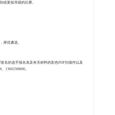
组别或更低等级的比赛。
，择优遴选。
手写签名的选手报名表及有关材料的彩色PDF扫描件以及
13602568606。