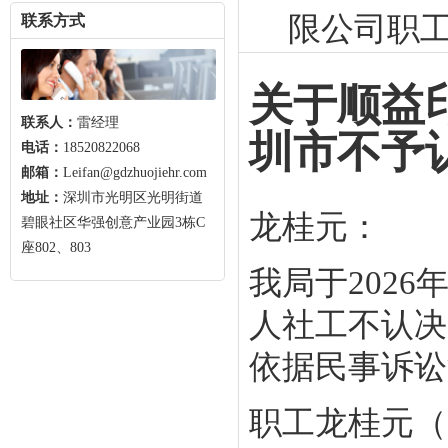
限公司职
联系方式
关于顺益
联系人：
雷经理
圳市不予
电话：
18520822068
邮箱：
Leifan@gdzhuojiehr.com
地址：
深圳市光明区光明街道
龙桂元：
碧眼社区华强创意产业园3栋C
座802、803
我局于202
人社工不认决字
依据民事诉讼
职工龙桂元（男，