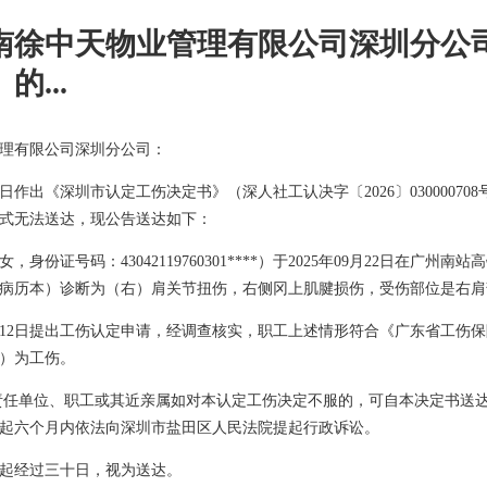
南徐中天物业管理有限公司深圳分公
...
理有限公司深圳分公司：
月12日作出《深圳市认定工伤决定书》（深人社工认决字〔2026〕03000
式无法送达，现公告送达如下：
身份证号码：43042119760301****）于2025年09月22日在广州
病历本）诊断为（右）肩关节扭伤，右侧冈上肌腱损伤，受伤部位是右肩
12月12日提出工伤认定申请，经调查核实，职工上述情形符合《广东省工
）为工伤。
责任单位、职工或其近亲属如对本认定工伤决定不服的，可自本决定书送
起六个月内依法向深圳市盐田区人民法院提起行政诉讼。
起经过三十日，视为送达。