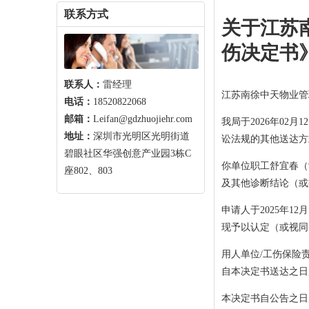
联系方式
关于江苏
伤决定书》的
联系人：
雷经理
江苏南徐中天物业管
电话：
18520822068
邮箱：
Leifan@gdzhuojiehr.com
我局于2026年02
地址：
深圳市光明区光明街道
讼法规的其他送达方
碧眼社区华强创意产业园3栋C
你单位职工舒宜春（女，
座802、803
及其他诊断结论（或
申请人于2025年
现予以认定（或视同
用人单位/工伤保险
自本决定书送达之日
本决定书自公告之日