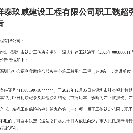
群泰玖威建设工程有限公司职工魏超
告
程有限公司：
9日作出《深圳市认定工伤决定书》（深人社建工认决字〔2026〕080800
公告送达如下：
深圳市社会福利救助综合服务中心施工总承包工程（1~8栋）；建设单
证号411081199710******）于2025年12月05日在深圳市社会
25年12月05日初诊记录及其他诊断结论（或病历本）诊断为左上肢损伤
合《广东省工伤保险条例》第九条第（
一
）项，属于工伤认定范围，现予
不服的，可自本决定书送达之日起六十日内依法向深圳市人民政府申请行
行政诉讼。