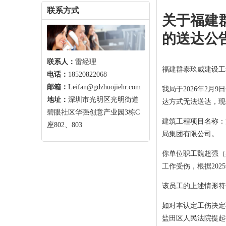
联系方式
关于福建
的送达公
联系人：
雷经理
福建群泰玖威建设工
电话：
18520822068
邮箱：
Leifan@gdzhuojiehr.com
我局于2026年2月
地址：
深圳市光明区光明街道
达方式无法送达，现
碧眼社区华强创意产业园3栋C
建筑工程项目名称：
座802、803
局集团有限公司。
你单位职工魏超强（身份
工作受伤，根据20
该员工的上述情形符
如对本认定工伤决定
盐田区人民法院提起