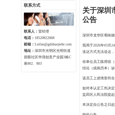
联系方式
关于深圳
公告
联系人：
雷经理
深圳市龙华区蜀味烧
电话：
18520822068
邮箱：
Leifan@gdzhuojiehr.com
我局于2026年03
地址：
深圳市光明区光明街道
送达方式无法送达，
碧眼社区华强创意产业园3栋C
你单位员工陈用琼（身份
座802、803
结论（或病历本）诊断
该员工上述情形符合
如对本认定工伤决定
盐田区人民法院提起
本决定自公告之日起
特此公告。